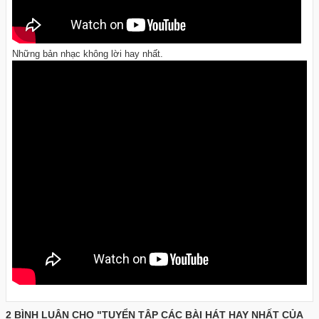
Những bản nhạc không lời hay nhất.
2 BÌNH LUẬN CHO "TUYỂN TẬP CÁC BÀI HÁT HAY NHẤT CỦA