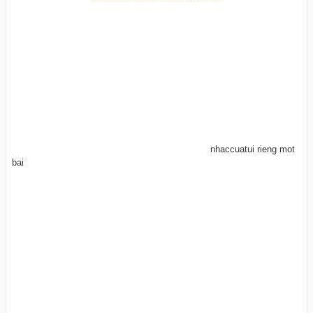
nhaccuatui rieng mot
bai