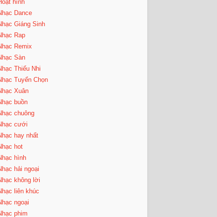
Hoạt hình
Nhạc Dance
Nhạc Giáng Sinh
Nhạc Rap
Nhạc Remix
Nhạc Sàn
Nhạc Thiếu Nhi
Nhạc Tuyển Chọn
Nhạc Xuân
Nhạc buồn
Nhạc chuông
Nhạc cưới
Nhạc hay nhất
Nhạc hot
Nhạc hình
Nhạc hải ngoại
Nhạc không lời
Nhạc liên khúc
Nhạc ngoại
Nhạc phim