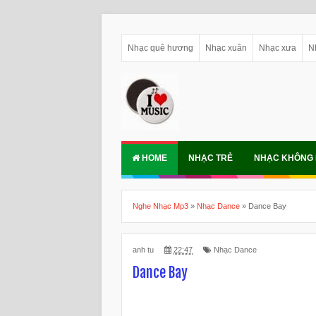
Nhạc quê hương
Nhạc xuân
Nhạc xưa
N
HOME
NHẠC TRẺ
NHẠC KHÔNG 
Nghe Nhạc Mp3
»
Nhạc Dance
»
Dance Bay
anh tu
22:47
Nhạc Dance
Dance Bay