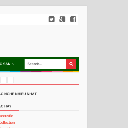
C SÀN
C NGHE NHIỀU NHẤT
C HAY
Acoustic
Collection