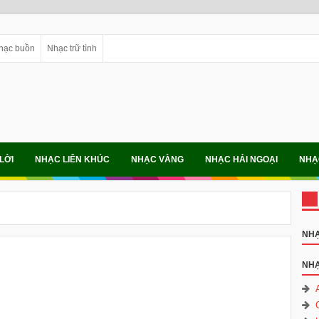
hạc buồn
Nhạc trữ tình
LỜI
NHẠC LIÊN KHÚC
NHẠC VÀNG
NHẠC HẢI NGOẠI
NHẠ
NHẠ
NHẠ