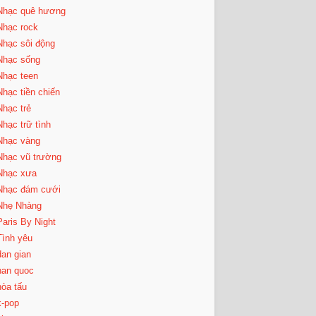
Nhạc quê hương
Nhạc rock
Nhạc sôi động
Nhạc sống
Nhạc teen
Nhạc tiền chiến
Nhạc trẻ
Nhạc trữ tình
Nhạc vàng
Nhạc vũ trường
Nhạc xưa
Nhạc đám cưới
Nhẹ Nhàng
Paris By Night
Tình yêu
dan gian
han quoc
hòa tấu
k-pop